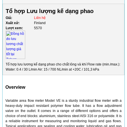
Tổ hợp Lưu lượng kế dạng phao
Giá:
Liên hệ
Xuất xứ:
Finland
Lượt xem:
5570
Tổ hợp lưu lương kế dạng phao cho chất lỏng và khí Flow rate (min./max.):
Water: 0.4 / 30 L/min Air: 15 / 700 NL/min at +20C / 101,3 kPa
Overview
Variable area flow meter Model VE is a sturdy industrial flow meter with a
heavy-duty impact resistant polymer flow tube. It has a flow adjustment
valve on the outlet. It comes in a range of different options and offers a
choice of end blocks: aluminium, stainless steel AISI 316 or polyamide. It is
a reliable instrument for measuring and monitoring liquid and gas flows.
Typical applications are sealing and cooling water, lubrication oil and gas