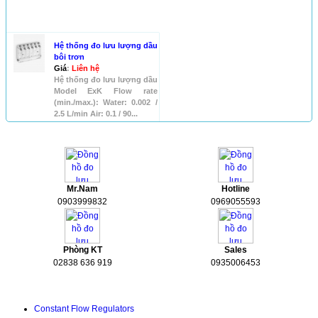
SẢN PHẨM KHÁC
Hệ thống đo lưu lượng dầu
bôi trơn
Giá
:
Liên hệ
Hệ thống đo lưu lượng dầu
Model ExK Flow rate
(min./max.): Water: 0.002 /
2.5 L/min Air: 0.1 / 90...
HỖ TRỢ
Mr.Nam
Hotline
0903999832
0969055593
Phòng KT
Sales
02838 636 919
0935006453
Tài liệu kỹ thuật
Constant Flow Regulators