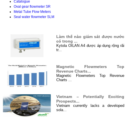
Catalogue
Oval gear flowmeter SR
Metal Tube Flow Meters
Seal water flowmeter SLM
TIN TỨC
Làm thế nào giám sát được nước
có trong ...
Kytola OILAN A4 được áp dụng rộng rãi
tr...
Magnetic Flowmeters Top
Revenue Charts...
Magnetic Flowmeters Top Revenue
Charts ...
Vietnam – Potentially Exciting
Prospects...
Vietnam currently lacks a developed
sola...
Hệ thống điện năng lượng mặt
Đối tác