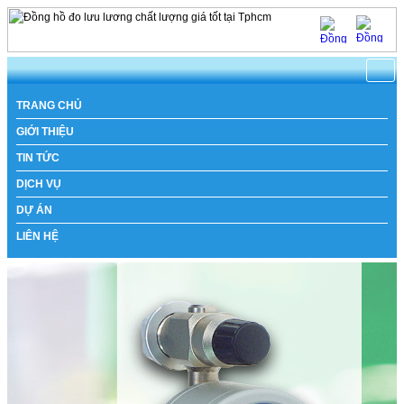
TRANG CHỦ
GIỚI THIỆU
TIN TỨC
DỊCH VỤ
DỰ ÁN
LIÊN HỆ