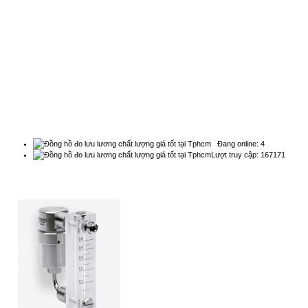
2454/3A, 48 đường số 25, P. Bình Trị Đông B, Q. Bình
Tân, TPHCM - Điện thoại: 0838 636 919
THỐNG KÊ
Đang online: 4
Lượt truy cập: 167171
QUẢNG CÁO