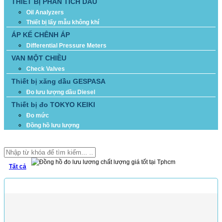
THIẾT BỊ PHÂN TÍCH DẦU
Oil Analyzers
Thiết bị lấy mẫu không khí
ÁP KẾ CHÊNH ÁP
Differential Pressure Meters
VAN MỘT CHIỀU
Check Valves
Thiết bị xăng dầu GESPASA
Đo lưu lượng dầu Diesel
Thiết bị đo TOKYO KEIKI
Đo mức
Đồng hồ lưu lượng
TÌM KIẾM
Tất cả
SẢN PHẨM