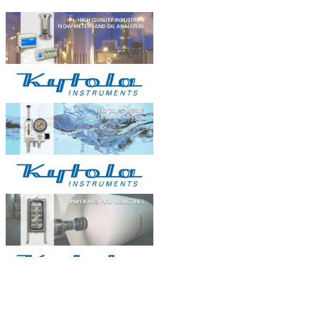
trời 4000 W...
Hệ thống cung cấp điện năng lượng mặt
tr...
Xử lý nước thải ở Việt Nam...
I. Đôi điều về xử lý nước thải ...
OILCOL giám sát chất lượng dầu
tản nhiệ...
Dầu trong hệ thốngnồi hơi dầu tải
nhiệt,...
BẢN ĐỒ
Natachi Technology Co,..ltd