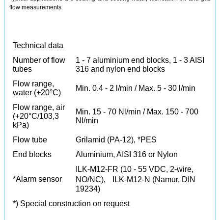
flow measurements.
Technical data
Number of flow
1 - 7 aluminium end blocks, 1 - 3 AISI
tubes
316 and nylon end blocks
Flow range,
Min. 0.4 - 2 l/min / Max. 5 - 30 l/min
water (+20°C)
Flow range, air
Min. 15 - 70 Nl/min / Max. 150 - 700
(+20°C/103,3
Nl/min
kPa)
Flow tube
Grilamid (PA-12), *PES
End blocks
Aluminium, AISI 316 or Nylon
ILK-M12-FR (10 - 55 VDC, 2-wire,
*Alarm sensor
NO/NC), ILK-M12-N (Namur, DIN
19234)
*) Special construction on request