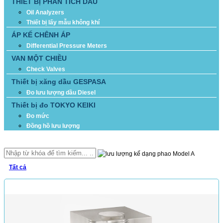
THIẾT BỊ PHÂN TÍCH DẦU
Oil Analyzers
Thiết bị lấy mẫu không khí
ÁP KẾ CHÊNH ÁP
Differential Pressure Meters
VAN MỘT CHIỀU
Check Valves
Thiết bị xăng dầu GESPASA
Đo lưu lượng dầu Diesel
Thiết bị đo TOKYO KEIKI
Đo mức
Đồng hồ lưu lượng
TÌM KIẾM
Tất cả
SẢN PHẨM