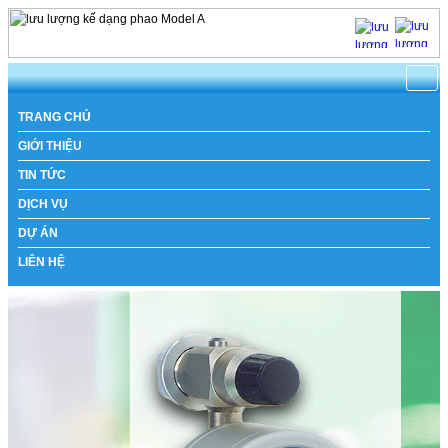
TRANG CHỦ
GIỚI THIỆU
TIN TỨC
DỊCH VỤ
DỰ ÁN
LIÊN HỆ