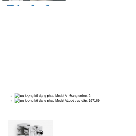
BẢN ĐỒ
Natachi Technology Co,..ltd
2454/3A, 48 đường số 25, P. Bình Trị Đông B, Q. Bình
Tân, TPHCM - Điện thoại: 0838 636 919
THỐNG KÊ
Đang online: 2
Lượt truy cập: 167169
QUẢNG CÁO