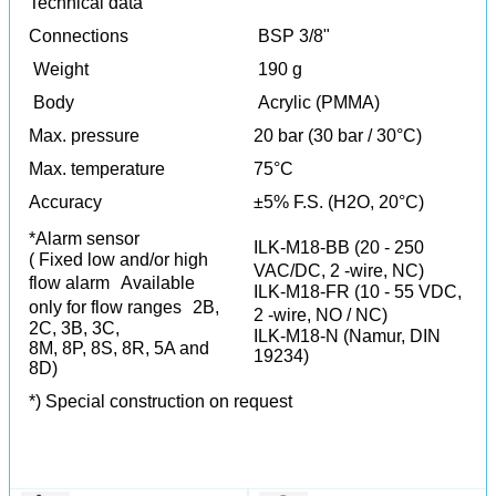
Technical data
Connections
BSP 3/8"
Weight
190 g
Body
Acrylic (PMMA)
Max. pressure
20 bar (30 bar / 30°C)
Max. temperature
75°C
Accuracy
±5% F.S. (H2O, 20°C)
*Alarm sensor
ILK-M18-BB (20 - 250
( Fixed low and/or high
VAC/DC, 2 -wire, NC)
flow alarm Available
ILK-M18-FR (10 - 55 VDC,
only for flow ranges 2B,
2 -wire, NO / NC)
2C, 3B, 3C,
ILK-M18-N (Namur, DIN
8M, 8P, 8S, 8R, 5A and
19234)
8D)
*) Special construction on request
SẢN PHẨM KHÁC