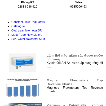
Phòng KT
Sales
02838 636 919
0935006453
Tài liệu kỹ thuật
Constant Flow Regulators
Catalogue
Oval gear flowmeter SR
Metal Tube Flow Meters
Seal water flowmeter SLM
TIN TỨC
Làm thế nào giám sát được nước
có trong ...
Kytola OILAN A4 được áp dụng rộng rãi
tr...
Magnetic Flowmeters Top
Revenue Charts...
Magnetic Flowmeters Top Revenue
Charts ...
Vietnam – Potentially Exciting