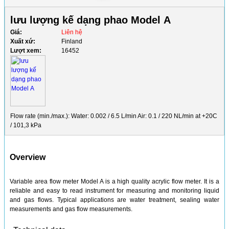
lưu lượng kế dạng phao Model A
Giá:
Liên hệ
Xuất xứ:
Finland
Lượt xem:
16452
Flow rate (min./max.): Water: 0.002 / 6.5 L/min Air: 0.1 / 220 NL/min at +20C
/ 101,3 kPa
Overview
Variable area flow meter Model A is a high quality acrylic flow meter. It is a
reliable and easy to read instrument for measuring and monitoring liquid
and gas flows. Typical applications are water treatment, sealing water
measurements and gas flow measurements.