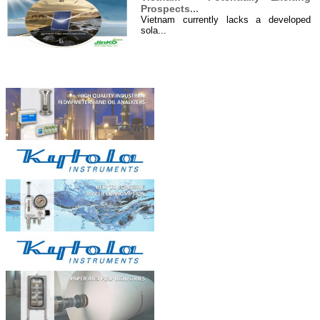
Prospects...
Vietnam currently lacks a developed
sola...
Hệ thống điện năng lượng mặt
Đối tác
trời 4000 W...
Hệ thống cung cấp điện năng lượng mặt
tr...
Xử lý nước thải ở Việt Nam...
I. Đôi điều về xử lý nước thải ...
OILCOL giám sát chất lượng dầu
tản nhiệ...
Dầu trong hệ thốngnồi hơi dầu tải
nhiệt,...