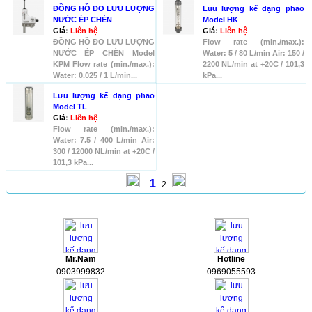
ĐỒNG HỒ ĐO LƯU LƯỢNG
Luu lượng kế dạng phao
NƯỚC ÉP CHÈN
Model HK
Giá
:
Liên hệ
Giá
:
Liên hệ
ĐỒNG HỒ ĐO LƯU LƯỢNG
Flow rate (min./max.):
NƯỚC ÉP CHÈN Model
Water: 5 / 80 L/min Air: 150 /
KPM Flow rate (min./max.):
2200 NL/min at +20C / 101,3
Water: 0.025 / 1 L/min...
kPa...
Lưu lượng kế dạng phao
Model TL
Giá
:
Liên hệ
Flow rate (min./max.):
Water: 7.5 / 400 L/min Air:
300 / 12000 NL/min at +20C /
101,3 kPa...
1
2
HỖ TRỢ
Mr.Nam
Hotline
0903999832
0969055593