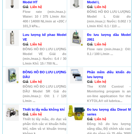
Model HT
Model L
Giá
:
Liên hệ
Giá
:
Liên hệ
Flow rate (min./max.):
ĐỒNG HỒ ĐO LƯU LƯỢNG
Water: 10 / 375 L/min Air:
Model L Giải đo
400 / 14000 NL/min at +20C /
(min./max.): Nước: 0.002 / 3
101,3 kPa...
L/min Khí: 0.1 / 110 ...
Lưu lượng kế phao Model
Đo lưu lượng dầu Model
VE
2951
Giá
:
Liên hệ
Giá
:
Liên hệ
ĐỒNG HỒ ĐO LƯU LƯỢNG
Flow rate (min./max.): Oil:
Model VE Giải đo
0.1 / 100 L/min ...
(min./max.): Nước: 0.4 / 30
L/min Khí: 15 / 700 N...
ĐỒNG HỒ ĐO LƯU LƯỢNG
Phần mềm điều khiển đo
DẦU
lưu lượng
Giá
:
Liên hệ
Giá
:
Liên hệ
ĐỒNG HỒ ĐO LƯU LƯỢNG
The KVM Control -
DẦU Model SR Gải đo
Monitoring program is an
(min./max.): Oil: 1 / 120
on-line application for the
L/min ...
KYTOLA® oil lubrica...
Thiết bị lấy mẫu không khí
Đo lưu lượng dầu Diesel M
Giá
:
Liên hệ
series
Thiết bị lấy mẫu, đo đạc và
Giá
:
Liên hệ
phân tích các vi khuẩn hiếu
Đồng hồ đo lưu lượng
khí, nấm và vi khuẩn trong
xăng dầu, Độ chính xác cao
không k...
dải đo rông từ 25 đến 3000