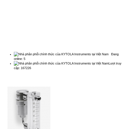
THỐNG KÊ
Đang
online: 5
Lượt truy
cập: 167226
QUẢNG CÁO