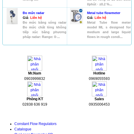
l/phút · ±0.2 %...
Đo mức radar
Metal tube flowmeter
Giá
:
Liên hệ
Giá
:
Liên hệ
Đo mức bằng sóng radar
Metal Tube flow meter
Đo mức chất lỏng không
model ML s designed for
tiếp xúc bằng phương
medium and large liquid
pháp radar: Range: 0-...
flows in rough condi...
HỖ TRỢ
Mr.Nam
Hotline
0903999832
0969055593
Phòng KT
Sales
02838 636 919
0935006453
Tài liệu kỹ thuật
Constant Flow Regulators
Catalogue