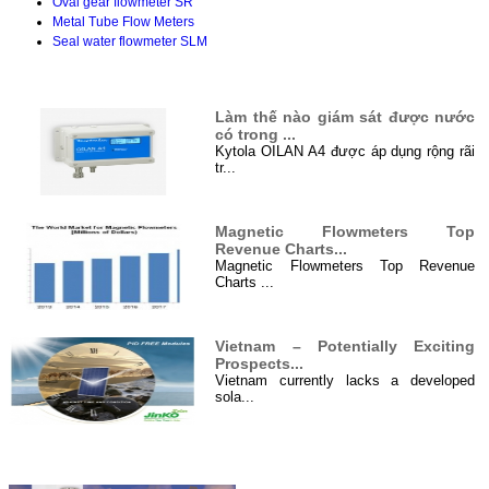
Oval gear flowmeter SR
Metal Tube Flow Meters
Seal water flowmeter SLM
TIN TỨC
Làm thế nào giám sát được nước
có trong ...
Kytola OILAN A4 được áp dụng rộng rãi
tr...
Magnetic Flowmeters Top
Revenue Charts...
Magnetic Flowmeters Top Revenue
Charts ...
Vietnam – Potentially Exciting
Prospects...
Vietnam currently lacks a developed
sola...
Hệ thống điện năng lượng mặt
Đối tác
trời 4000 W...