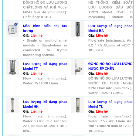
ĐỒNG HỒ ĐO LƯU LƯỢNG
HỆ THỐNG KIỂM SOÁT
CHÂTLỎNG VÀ KHÍ Model
LƯU LƯỢNG DẦU BÔI
MP-O Giải đo (min./max.):
TRƠN Model OVAL D
Chất lỏng: 0.015 / ...
measuring station is
designed to m...
Màn hình hiển thị lưu
Lưu lượng kế dạng phao
lương
Model BA
Giá
:
Liên hệ
Giá
:
Liên hệ
• Single or multi-channel
Flow rate (min./max.): Air:
models • Stand-alone or
0.2 / 7.5 NL/min at +20C /
connected to Kytola
101,3 kPa...
monitoring softwar...
Lưu lượng kế dạng phao
ĐỒNG HỒ ĐO LƯU LƯỢNG
Model TT
NƯỚC ÉP CHÈN
Giá
:
Liên hệ
Giá
:
Liên hệ
Flow rate (min./max.):
ĐỒNG HỒ ĐO LƯU LƯỢNG
Water: 75 / 1000 L/min...
NƯỚC ÉP CHÈN Model
KPM Flow rate (min./max.):
Water: 0.025 / 1 L/mi...
Luu lượng kế dạng phao
Lưu lượng kế dạng phao
Model HK
Model TL
Giá
:
Liên hệ
Giá
:
Liên hệ
Flow rate (min./max.):
Flow rate (min./max.):
Water: 5 / 80 L/min Air: 150 /
Water: 7.5 / 400 L/min Air:
2200 NL/min at +20C / 101,3
300 / 12000 NL/min at +20C /
kPa...
101,3 kP...