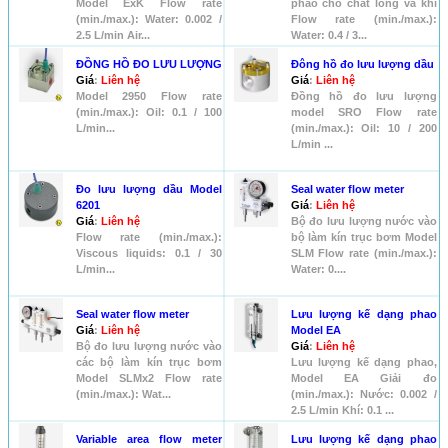
Model ExK Flow rate
phao cho chất lỏng và khí
(min./max.): Water: 0.002 /
Flow rate (min./max.):
2.5 L/min Air...
Water: 0.4 / 3...
ĐỒNG HỒ ĐO LƯU LƯỢNG
Đông hồ đo lưu lượng dầu
Giá
:
Liên hệ
Giá
:
Liên hệ
Model 2950 Flow rate
Đồng hồ đo lưu lượng
(min./max.): Oil: 0.1 / 100
model SRO Flow rate
L/min...
(min./max.): Oil: 10 / 200
L/min ...
Đo lưu lượng dầu Model
Seal water flow meter
6201
Giá
:
Liên hệ
Giá
:
Liên hệ
Bộ đo lưu lượng nước vào
Flow rate (min./max.):
bộ làm kín trục bơm Model
Viscous liquids: 0.1 / 30
SLM Flow rate (min./max.):
L/min...
Water: 0....
Seal water flow meter
Lưu lượng kế dạng phao
Giá
:
Liên hệ
Model EA
Bộ đo lưu lượng nước vào
Giá
:
Liên hệ
các bộ làm kín trục bơm
Lưu lượng kế dạng phao,
Model SLMx2 Flow rate
Model EA Giải đo
(min./max.): Wat...
(min./max.): Nước: 0.002 /
2.5 L/min Khí: 0.1 ...
Variable area flow meter
Lưu lượng kế dạng phao