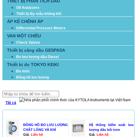
THIẾT BỊ PHÂN TÍCH DẦU
Oil Analyzers
Thiết bị lấy mẫu không khí
ÁP KẾ CHÊNH ÁP
Differential Pressure Meters
VAN MỘT CHIỀU
Check Valves
Thiết bị xăng dầu GESPASA
Đo lưu lượng dầu Diesel
Thiết bị đo TOKYO KEIKI
Đo mức
Đồng hồ lưu lượng
TÌM KIẾM
Tất cả
SẢN PHẨM NỔI BẬT
ĐỒNG HỒ ĐO LƯU LƯỢNG
Hệ thống kiểm soát lưu
CHẤT LỎNG VÀ KHÍ
lượng dầu bôi trơn
Giá
:
Liên hệ
Giá
:
Liên hệ