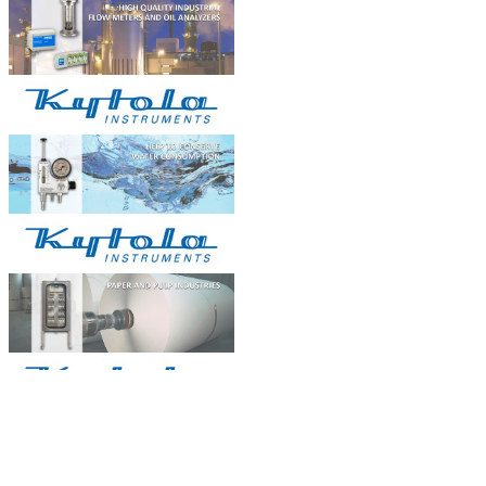
Hệ thống cung cấp điện năng lượng mặt
tr...
Xử lý nước thải ở Việt Nam...
I. Đôi điều về xử lý nước thải ...
OILCOL giám sát chất lượng dầu
tản nhiệ...
Dầu trong hệ thốngnồi hơi dầu tải
nhiệt,...
BẢN ĐỒ
Natachi Technology Co,..ltd
2454/3A, 48 đường số 25, P. Bình Trị Đông B, Q. Bình
Tân, TPHCM - Điện thoại: 0838 636 919