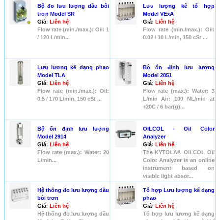
Bộ đo lưu lượng dầu bôi
Lưu lượng kế tổ hợp
trơn Model SR
Model VExA
Giá
:
Liên hệ
Giá
:
Liên hệ
Flow rate (min./max.): Oil: 1
Flow rate (min./max.): Oil:
/ 120 L/min...
0.02 / 10 L/min, 150 cSt ...
Lưu lượng kế dạng phao
Bộ ổn định lưu lượng
Model TLA
Model 2851
Giá
:
Liên hệ
Giá
:
Liên hệ
Flow rate (min./max.): Oil:
Flow rate (max.): Water: 3
0.5 / 170 L/min, 150 cSt ...
L/min Air: 100 NL/min at
+20C / 6 bar(g)...
Bộ ổn định lưu lượng
OILCOL - Oil Color
Model 2914
Analyzer
Giá
:
Liên hệ
Giá
:
Liên hệ
Flow rate (max.): Water: 20
The KYTOLA® OILCOL Oil
L/min...
Color Analyzer is an online
instrument based on
visible light absor...
Hệ thống đo lưu lượng dầu
Tổ hợp Lưu lượng kế dạng
bôi trơn
phao
Giá
:
Liên hệ
Giá
:
Liên hệ
Hệ thống đo lưu lượng dầu
Tổ hợp lưu lương kế dạng