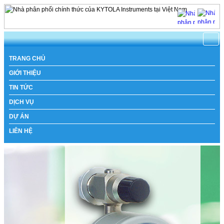
TRANG CHỦ
GIỚI THIỆU
TIN TỨC
DỊCH VỤ
DỰ ÁN
LIÊN HỆ